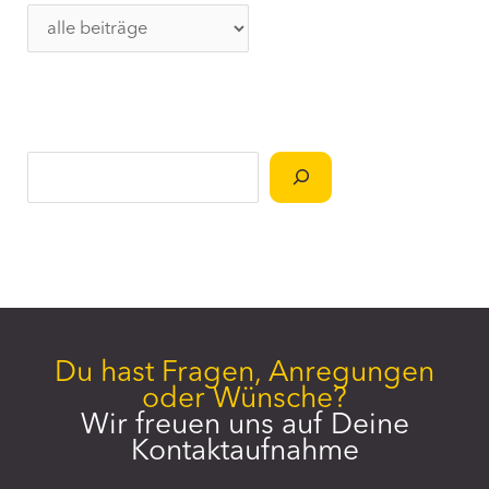
K
a
t
e
g
Suchen
o
r
i
e
n
Du hast Fragen, Anregungen
oder Wünsche?
Wir freuen uns auf Deine
Kontaktaufnahme