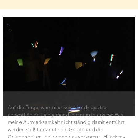
Auf die Frage, warum er kein Handy besitze,
antwortete neulich jemand in einem Interview: Weil
meine Aufmerksamkeit nicht ständig damit entführt
werden soll! Er nannte die Geräte und die
Gelegenheiten, bei denen das vorkommt, Hijacker –