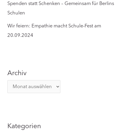
Spenden statt Schenken – Gemeinsam für Berlins
Schulen
Wir feiern: Empathie macht Schule-Fest am
20.09.2024
Archiv
A
r
c
h
i
Kategorien
v