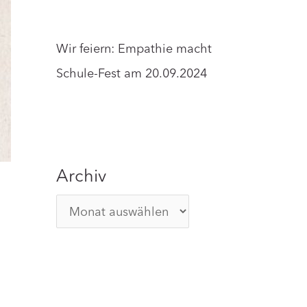
Wir feiern: Empathie macht
Schule-Fest am 20.09.2024
Archiv
A
r
c
h
i