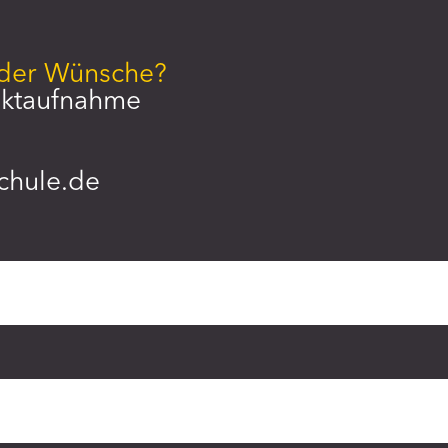
oder Wünsche?
aktaufnahme
chule.de