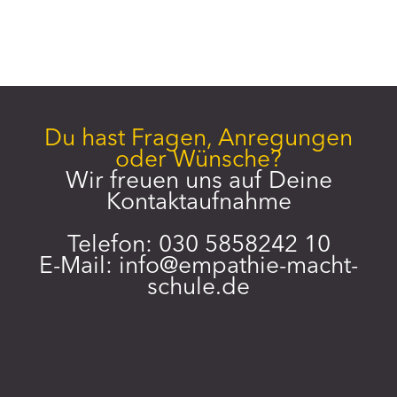
r
i
e
n
Du hast Fragen, Anregungen
oder Wünsche?
Wir freuen uns auf Deine
Kontaktaufnahme
Telefon: 030 5858242 10
E-Mail:
info@empathie-macht-
schule.de