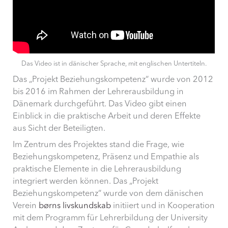
Das Video ist in dänischer Sprache, mit englischen Untertiteln.
Das „Projekt Beziehungskompetenz“ wurde von 2012
bis 2016 im Rahmen der Lehrerausbildung in
Dänemark durchgeführt. Das Video gibt einen
Einblick in die praktische Arbeit und deren Effekte
aus Sicht der Beteiligten.
Im Zentrum des Projektes stand die Frage, wie
Beziehungskompetenz, Präsenz und Empathie als
praktische Elemente in die Lehrerausbildung
integriert werden können. Das „Projekt
Beziehungskompetenz“ wurde von dem dänischen
Verein
børns livskundskab
initiiert und in Kooperation
mit dem Programm für Lehrerbildung der University